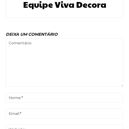
Equipe Viva Decora
DEIXA UM COMENTÁRIO
Comentário:
No
Ema
Web