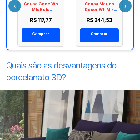
Ceusa Gode Wh
Ceusa Marina
‹
›
0
Mlx Bold
Decor Wh Mix
98,2x400
Matte 288X1190
R$ 117,77
R$ 244,53
5062492A
5045306A
Comprar
Comprar
Quais são as desvantagens do
porcelanato 3D?