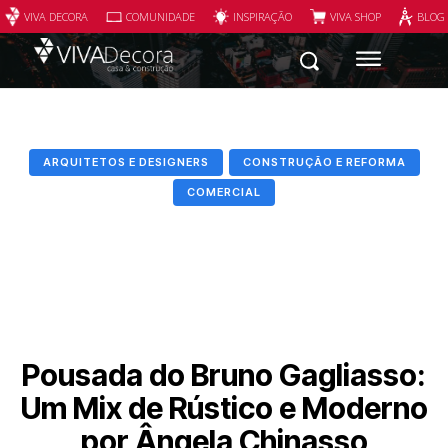
VIVA DECORA
COMUNIDADE
INSPIRAÇÃO
VIVA SHOP
BLOG
ARQUITETOS E DESIGNERS
CONSTRUÇÃO E REFORMA
COMERCIAL
Pousada do Bruno Gagliasso:
Um Mix de Rústico e Moderno
por Ângela Chinasso