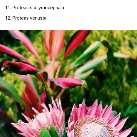
Proteas scolymocephala
Proteas venusta