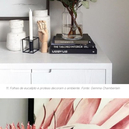
11. Folhas de eucalipto e proteas decoram o ambiente. Fonte: Gemma Chamberlain