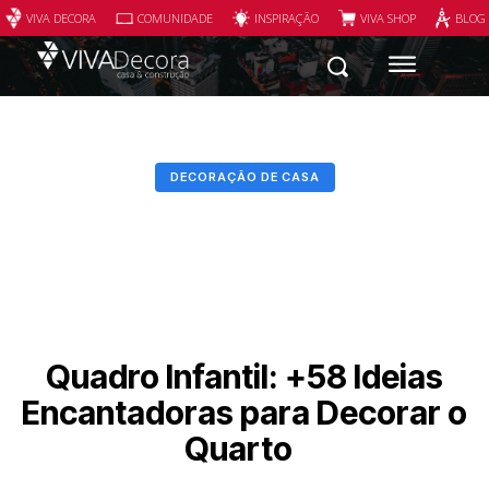
VIVA DECORA
COMUNIDADE
INSPIRAÇÃO
VIVA SHOP
BLOG
DECORAÇÃO DE CASA
Quadro Infantil: +58 Ideias
Encantadoras para Decorar o
Quarto