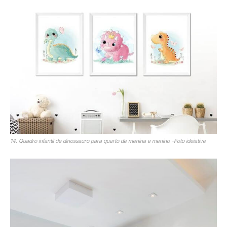
14. Quadro infantil de dinossauro para quarto de menina e menino -Foto ideiative