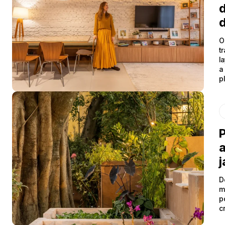
d
d
O
t
l
a
p
P
j
D
m
p
c