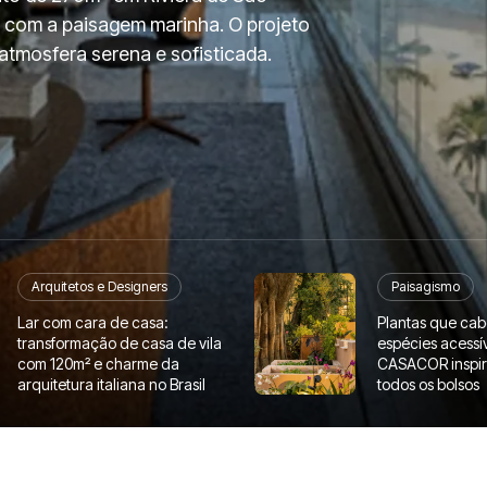
 com a paisagem marinha. O projeto
a atmosfera serena e sofisticada.
Arquitetos e Designers
Paisagismo
Lar com cara de casa:
Plantas que cab
transformação de casa de vila
espécies acessí
com 120m² e charme da
CASACOR inspir
arquitetura italiana no Brasil
todos os bolsos