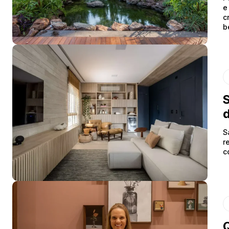
e
c
b
S
d
S
r
c
Q