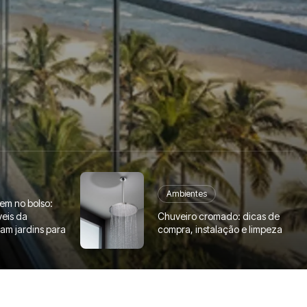
Ambientes
em no bolso:
Chuveiro cromado: dicas de
veis da
compra, instalação e limpeza
am jardins para