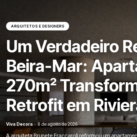
ARQUITETOS E DESIGNERS
Um Verdadeiro Re
Beira-Mar: Apar
270m² Transfor
Retrofit em Rivie
Viva Decora
-
8 de agosto de 2026
A arquiteta Brunete Fraccaroli reformou um apartame