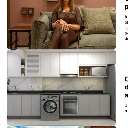
p
A
p
l
p
d
C
d
D
a