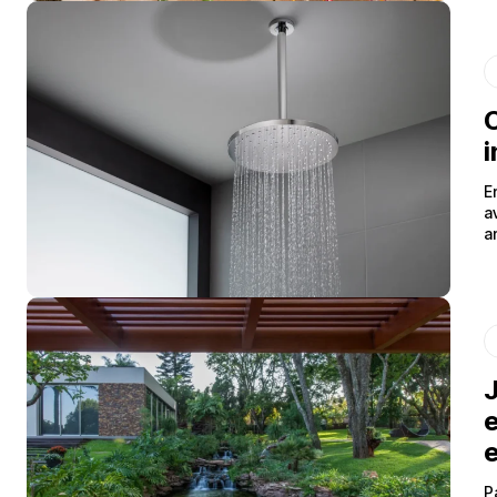
C
i
E
a
a
J
e
P