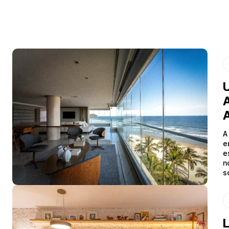
U
A
A
e
e
n
s
L