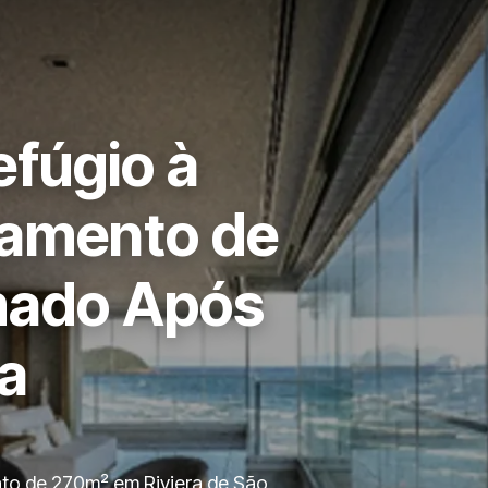
fúgio à
tamento de
mado Após
ra
nto de 270m² em Riviera de São