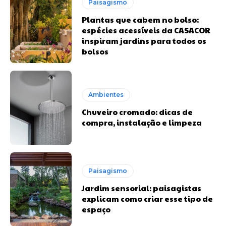
Paisagismo
Plantas que cabem no bolso:
espécies acessíveis da CASACOR
inspiram jardins para todos os
bolsos
Ambientes
Chuveiro cromado: dicas de
compra, instalação e limpeza
Paisagismo
Jardim sensorial: paisagistas
explicam como criar esse tipo de
espaço