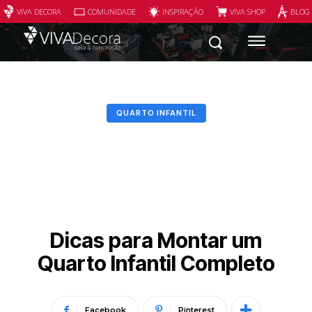
VIVA DECORA
COMUNIDADE
INSPIRAÇÃO
VIVA SHOP
BLOG
QUARTO INFANTIL
Dicas para Montar um
Quarto Infantil Completo
Facebook
Pinterest