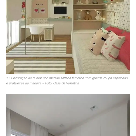
18. Decoração de quarto sob medida solteiro feminino com guarda roupa espelhado
e prateleiras de madeira – Foto: Casa de Valentina