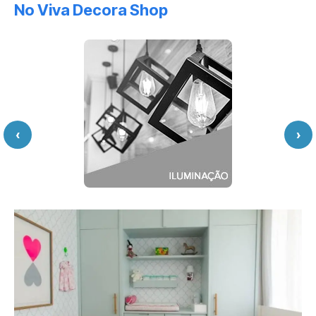
No Viva Decora Shop
‹
›