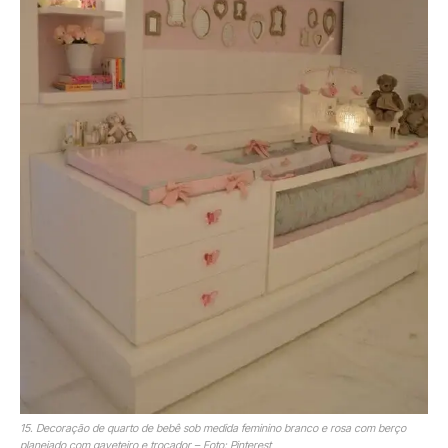
15. Decoração de quarto de bebê sob medida feminino branco e rosa com berço
planejado com gaveteiro e trocador – Foto: Pinterest