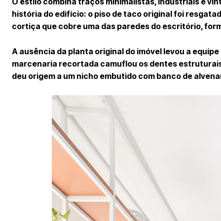
O estilo combina traços minimalistas, industriais e v
história do edifício: o piso de taco original foi resg
cortiça que cobre uma das paredes do escritório, fo
A ausência da planta original do imóvel levou a equipe
marcenaria recortada camuflou os dentes estruturais 
deu origem a um nicho embutido com banco de alvenar