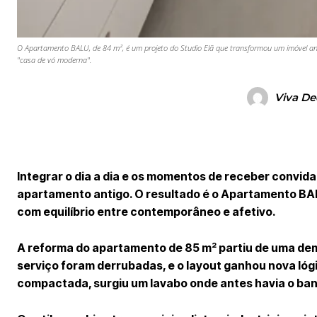
O Apartamento BALU, de 84 m², é um projeto do Studio Elã que transformou um imóvel ant
"casa de vó moderna".
Viva De
Integrar o dia a dia e os momentos de receber convida
apartamento antigo. O resultado é o Apartamento BAL
com equilíbrio entre contemporâneo e afetivo.
A reforma do apartamento de 85 m² partiu de uma demo
serviço foram derrubadas, e o layout ganhou nova lógica
compactada, surgiu um lavabo onde antes havia o banh