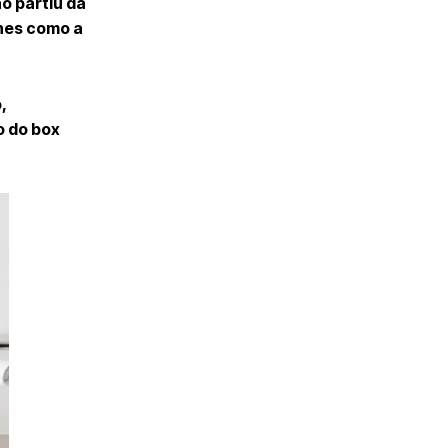
o partiu da
lhes como a
,
o do box