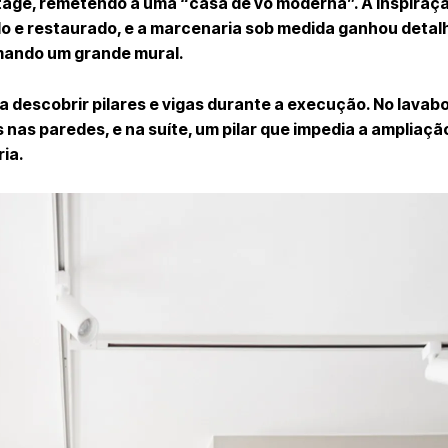
intage, remetendo a uma “casa de vó moderna”. A inspiraçã
atado e restaurado, e a marcenaria sob medida ganhou deta
rmando um grande mural.
 a descobrir pilares e vigas durante a execução. No lavabo
nas paredes, e na suíte, um pilar que impedia a ampliaçã
ia.