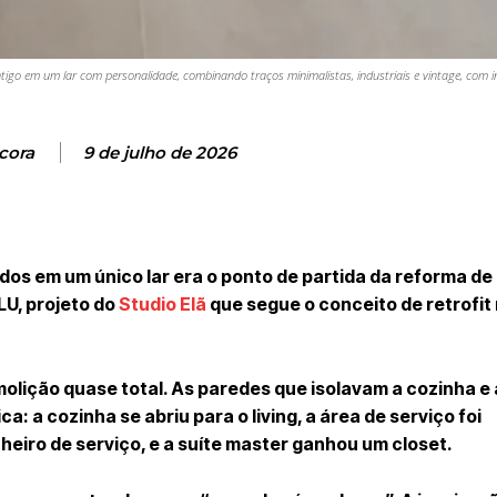
igo em um lar com personalidade, combinando traços minimalistas, industriais e vintage, com
cora
9 de julho de 2026
dos em um único lar era o ponto de partida da reforma de
U, projeto do
Studio Elã
que segue o conceito de retrofit 
lição quase total. As paredes que isolavam a cozinha e 
: a cozinha se abriu para o living, a área de serviço foi
eiro de serviço, e a suíte master ganhou um closet.