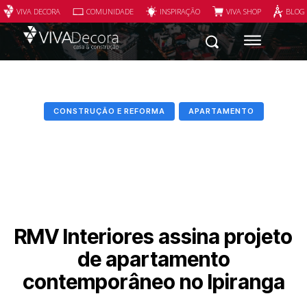
VIVA DECORA
COMUNIDADE
INSPIRAÇÃO
VIVA SHOP
BLOG
CONSTRUÇÃO E REFORMA
APARTAMENTO
RMV Interiores assina projeto
de apartamento
contemporâneo no Ipiranga