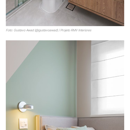
Foto: Gustavo Awad (@gustavoawad) / Projeto RMV Interiores