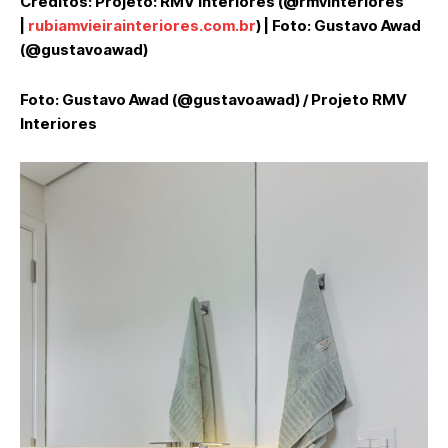
Créditos:
Projeto: RMV Interiores (@rmvinteriores
|
rubiamvieirainteriores.com.br
) | Foto: Gustavo Awad
(@gustavoawad)
Foto: Gustavo Awad (@gustavoawad) / Projeto RMV
Interiores