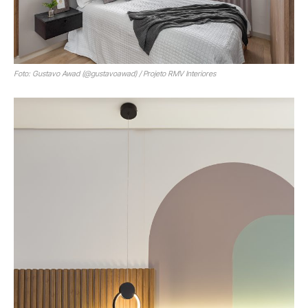
Foto: Gustavo Awad (@gustavoawad) / Projeto RMV Interiores