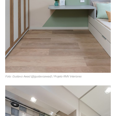
Foto: Gustavo Awad (@gustavoawad) / Projeto RMV Interiores