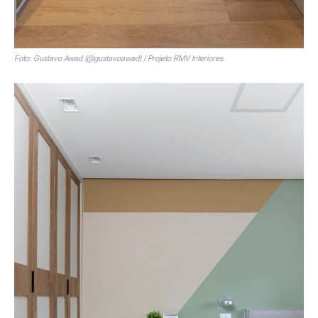
Foto: Gustavo Awad (@gustavoawad) / Projeto RMV Interiores