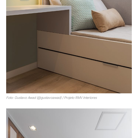
Foto: Gustavo Awad (@gustavoawad) / Projeto RMV Interiores