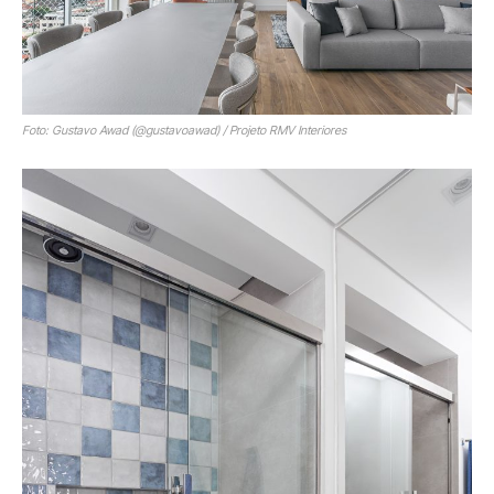
Foto: Gustavo Awad (@gustavoawad) / Projeto RMV Interiores