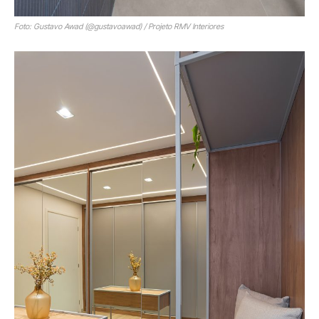
Foto: Gustavo Awad (@gustavoawad) / Projeto RMV Interiores