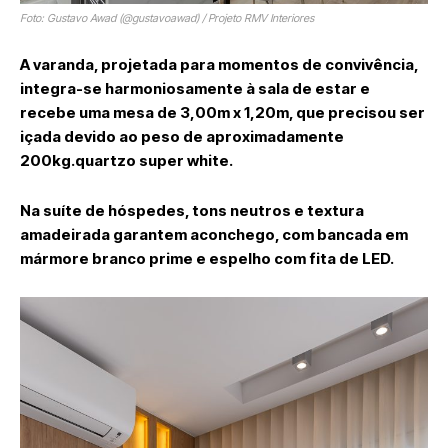
Foto: Gustavo Awad (@gustavoawad) / Projeto RMV Interiores
A varanda, projetada para momentos de convivência,
integra-se harmoniosamente à sala de estar e
recebe uma mesa de 3,00m x 1,20m, que precisou ser
içada devido ao peso de aproximadamente
200kg.quartzo super white.
Na suíte de hóspedes, tons neutros e textura
amadeirada garantem aconchego, com bancada em
mármore branco prime e espelho com fita de LED.