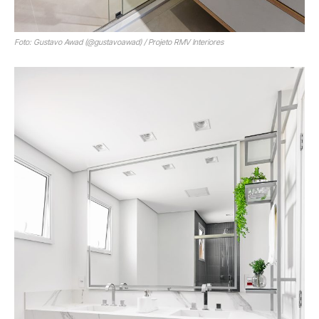
Foto: Gustavo Awad (@gustavoawad) / Projeto RMV Interiores