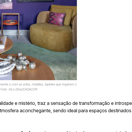
ente o com as artes, mobílias, tapetes que inspiram o
| Foto: Xico Diniz/CASACOR
lidade e mistério, traz a sensação de transformação e introsp
a atmosfera aconchegante, sendo ideal para espaços destinados