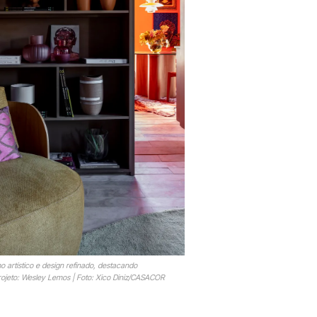
o artístico e design refinado, destacando
rojeto: Wesley Lemos | Foto: Xico Diniz/CASACOR