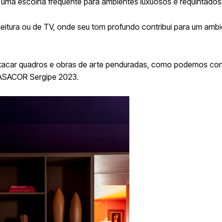
é uma escolha frequente para ambientes luxuosos e requintados
eitura ou de TV, onde seu tom profundo contribui para um amb
estacar quadros e obras de arte penduradas, como podemos con
 CASACOR Sergipe 2023.