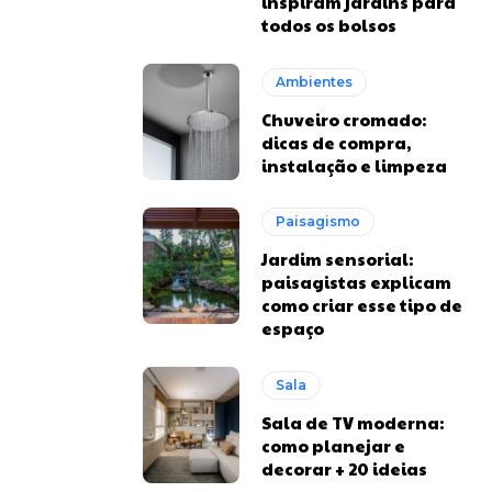
inspiram jardins para
todos os bolsos
Ambientes
Chuveiro cromado:
dicas de compra,
instalação e limpeza
Paisagismo
Jardim sensorial:
paisagistas explicam
como criar esse tipo de
espaço
Sala
Sala de TV moderna:
como planejar e
decorar + 20 ideias