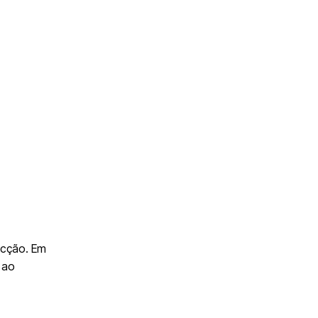
ecção. Em
 ao