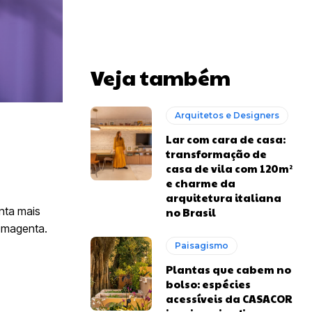
Veja também
Arquitetos e Designers
Lar com cara de casa:
transformação de
casa de vila com 120m²
e charme da
arquitetura italiana
nta mais
no Brasil
u magenta.
Paisagismo
Plantas que cabem no
bolso: espécies
acessíveis da CASACOR