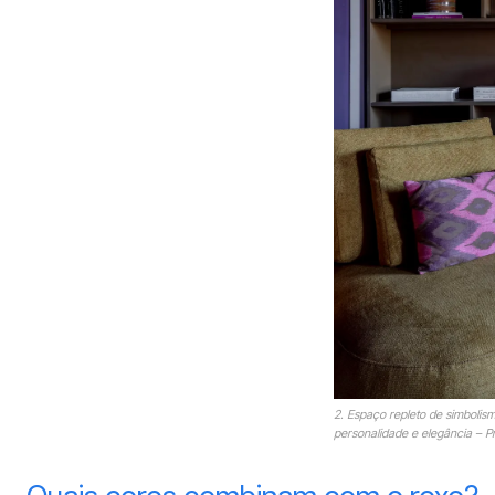
2. Espaço repleto de simbolism
personalidade e elegância – P