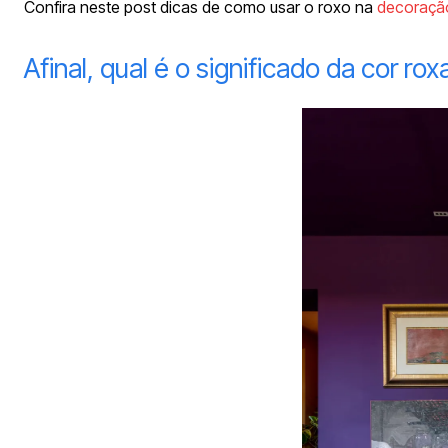
Confira neste post dicas de como usar o roxo na
decoraçã
Afinal, qual é o significado da cor rox