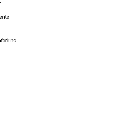
.
iente
ferir no