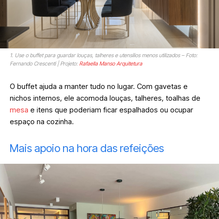
1. Use o buffet para guardar louças, talheres e utensílios menos utilizados – Foto:
Fernando Crescenti | Projeto:
Rafaella Manso Arquitetura
O buffet ajuda a manter tudo no lugar. Com gavetas e
nichos internos, ele acomoda louças, talheres, toalhas de
mesa
e itens que poderiam ficar espalhados ou ocupar
espaço na cozinha.
Mais apoio na hora das refeições