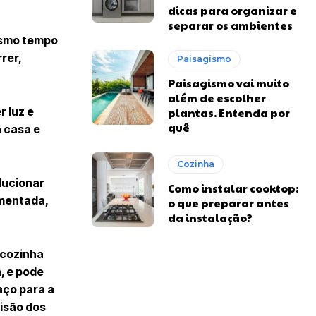
dicas para organizar e
separar os ambientes
esmo tempo
rer,
Paisagismo
Paisagismo vai muito
além de escolher
 luz e
plantas. Entenda por
quê
a casa e
Cozinha
lucionar
Como instalar cooktop:
imentada,
o que preparar antes
da instalação?
 cozinha
, e pode
aço para a
visão dos