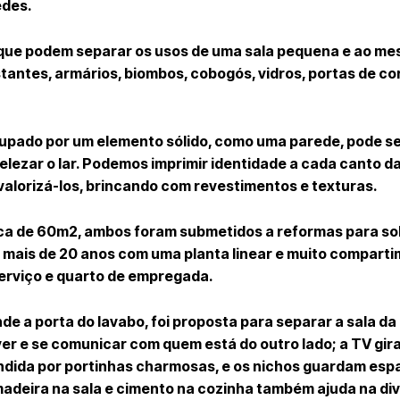
edes.
, que podem separar os usos de uma sala pequena e ao m
tantes, armários, biombos, cobogós, vidros, portas de cor
cupado por um elemento sólido, como uma parede, pode ser
lezar o lar. Podemos imprimir identidade a cada canto d
valorizá-los, brincando com revestimentos e texturas.
ca de 60m2, ambos foram submetidos a reformas para so
 mais de 20 anos com uma planta linear e muito compart
serviço e quarto de empregada.
e a porta do lavabo, foi proposta para separar a sala da
er e se comunicar com quem está do outro lado; a TV gira
ondida por portinhas charmosas, e os nichos guardam esp
 madeira na sala e cimento na cozinha também ajuda na di