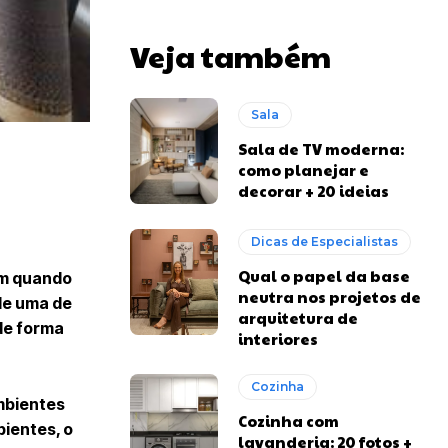
Veja também
Sala
Sala de TV moderna:
como planejar e
decorar + 20 ideias
Dicas de Especialistas
Qual o papel da base
im quando
neutra nos projetos de
de uma de
arquitetura de
de forma
interiores
Cozinha
ambientes
Cozinha com
bientes, o
lavanderia: 20 fotos +