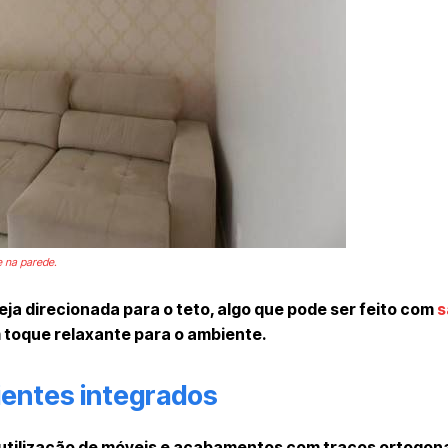
 e na parede.
eja direcionada para o teto, algo que pode ser feito com
s
m toque relaxante para o ambiente.
ientes integrados
 utilização de móveis e acabamentos com traços ortogona