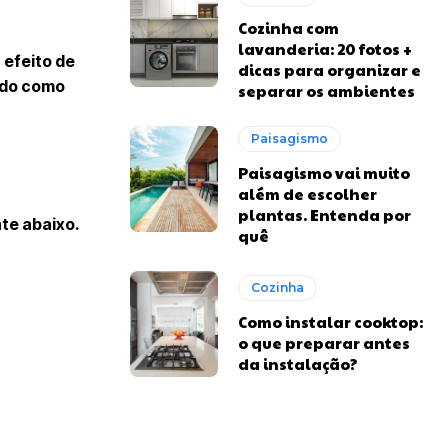
Cozinha com
lavanderia: 20 fotos +
 efeito de
dicas para organizar e
zado como
separar os ambientes
Paisagismo
Paisagismo vai muito
além de escolher
plantas. Entenda por
te abaixo.
quê
Cozinha
Como instalar cooktop:
o que preparar antes
da instalação?