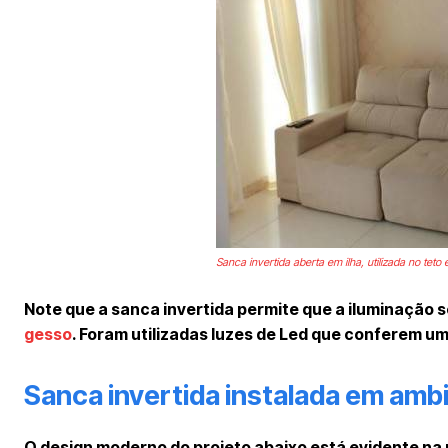
Sanca invertida aberta em ilha, utilizada no teto
Note que a sanca invertida permite que a iluminação s
gesso
. Foram utilizadas luzes de Led que conferem u
Sanca invertida instalada em amb
O design moderno do projeto abaixo está evidente na