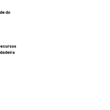
ude do
 recursos
rdadeira