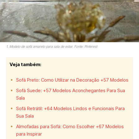
1. Modelo de sofá amarelo para sala de estar. Fonte: Pinterest
Veja também:
Sofá Preto: Como Utilizar na Decoração +57 Modelos
Sofá Suede: +57 Modelos Aconchegantes Para Sua
Sala
Sofá Retrátil: +64 Modelos Lindos e Funcionais Para
Sua Sala
Almofadas para Sofá: Como Escolher +67 Modelos
para Inspirar