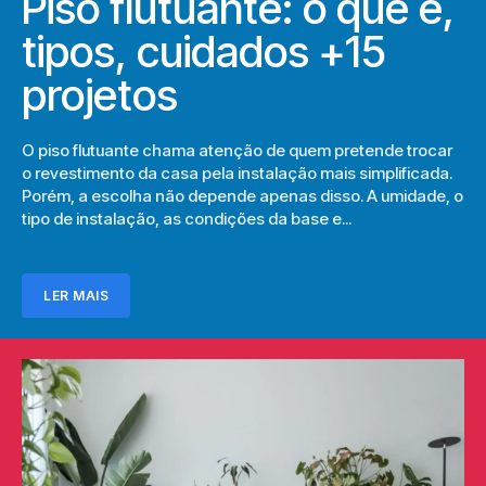
Piso flutuante: o que é,
tipos, cuidados +15
projetos
O piso flutuante chama atenção de quem pretende trocar
o revestimento da casa pela instalação mais simplificada.
Porém, a escolha não depende apenas disso. A umidade, o
tipo de instalação, as condições da base e...
LER MAIS