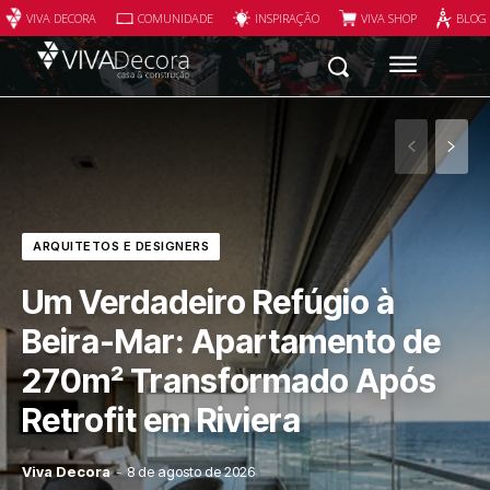
VIVA DECORA
COMUNIDADE
INSPIRAÇÃO
VIVA SHOP
BLOG
ARQUITETOS E DESIGNERS
Um Verdadeiro Refúgio à
Beira-Mar: Apartamento de
270m² Transformado Após
Retrofit em Riviera
Viva Decora
-
8 de agosto de 2026