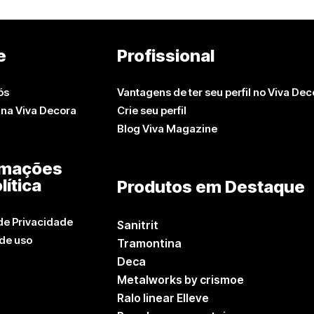
e
Profissional
ós
Vantagens de ter seu perfil no Viva Dec
 na Viva Decora
Crie seu perfil
Blog Viva Magazine
rmações
lítica
Produtos em Destaque
 de Privacidade
Sanitrit
de uso
Tramontina
Deca
Metalworks by crismoe
Ralo linear Elleve