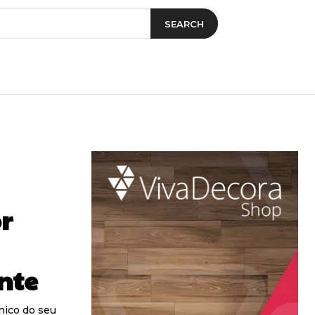
SEARCH
r
nte
nico do seu