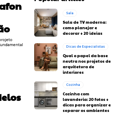
lafon
Sala
Sala de TV moderna:
ão
como planejar e
decorar + 20 ideias
rojeto
 fundamental
Dicas de Especialistas
Qual o papel da base
neutra nos projetos de
arquitetura de
interiores
Cozinha
delos
Cozinha com
lavanderia: 20 fotos +
dicas para organizar e
separar os ambientes