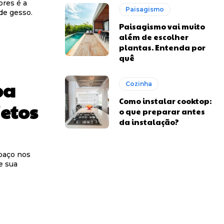
ores é a
Paisagismo
de gesso.
Paisagismo vai muito
além de escolher
plantas. Entenda por
quê
ba
Cozinha
Como instalar cooktop:
jetos
o que preparar antes
da instalação?
paço nos
e sua