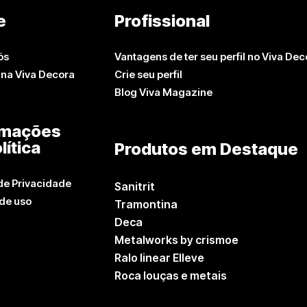
e
Profissional
ós
Vantagens de ter seu perfil no Viva Dec
 na Viva Decora
Crie seu perfil
Blog Viva Magazine
rmações
lítica
Produtos em Destaque
 de Privacidade
Sanitrit
de uso
Tramontina
Deca
Metalworks by crismoe
Ralo linear Elleve
Roca louças e metais