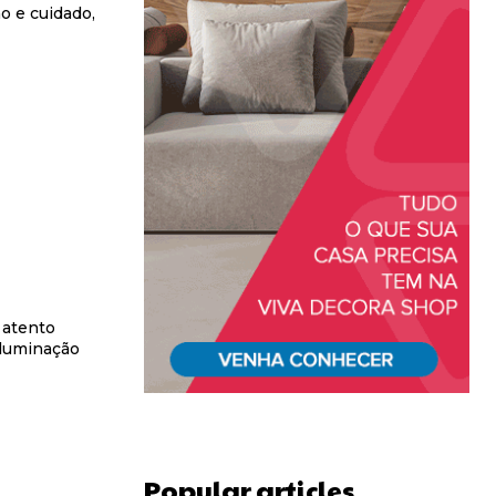
o e cuidado,
 atento
iluminação
Popular articles