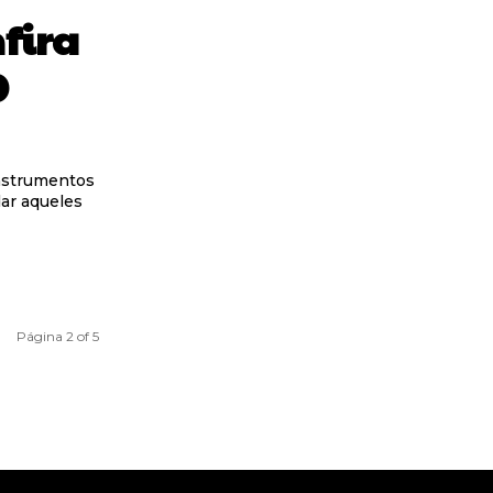
fira
0
instrumentos
dar aqueles
Página 2 of 5