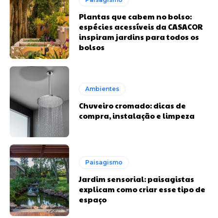
Plantas que cabem no bolso:
espécies acessíveis da CASACOR
inspiram jardins para todos os
bolsos
Ambientes
Chuveiro cromado: dicas de
compra, instalação e limpeza
Paisagismo
Jardim sensorial: paisagistas
explicam como criar esse tipo de
espaço