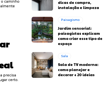
é o caminho
dicas de compra,
realmente
instalação e limpeza
Paisagismo
Jardim sensorial:
paisagistas explicam
como criar esse tipo de
dar
espaço
Sala
eal
Sala de TV moderna:
como planejar e
decorar + 20 ideias
a precisa
ugar certo.