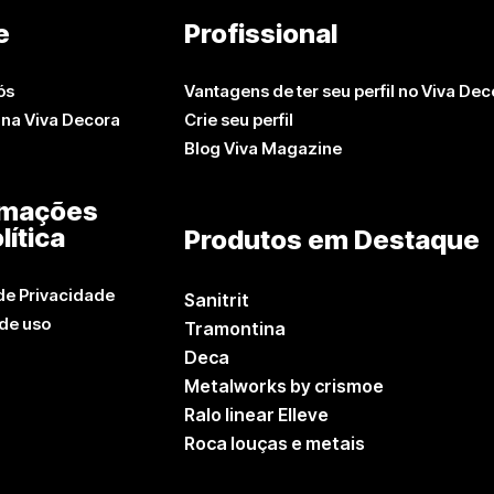
e
Profissional
ós
Vantagens de ter seu perfil no Viva Dec
 na Viva Decora
Crie seu perfil
Blog Viva Magazine
rmações
lítica
Produtos em Destaque
 de Privacidade
Sanitrit
de uso
Tramontina
Deca
Metalworks by crismoe
Ralo linear Elleve
Roca louças e metais