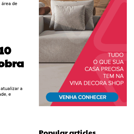
 área de
10
 obra
atualizar a
ade, e
Popular articles