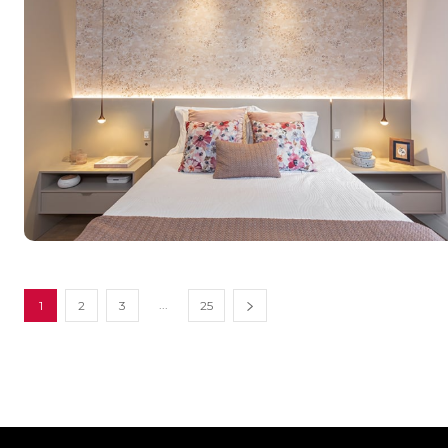
...
1
2
3
25