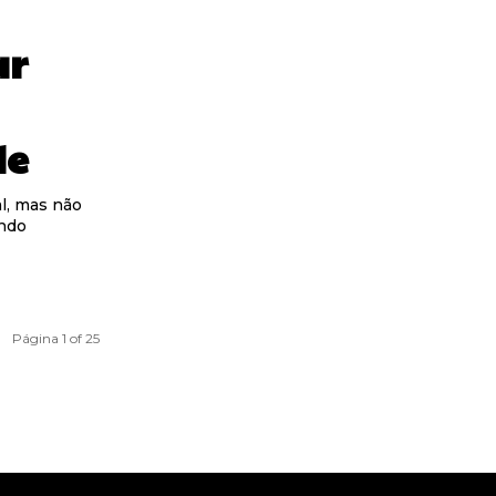
ar
de
l, mas não
ando
Página 1 of 25