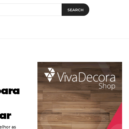
SEARCH
para
rar
elhor as