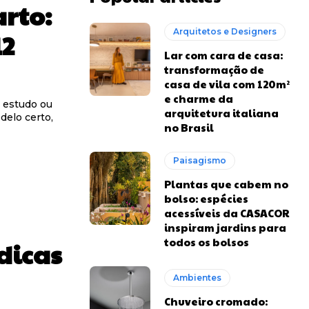
rto:
Arquitetos e Designers
12
Lar com cara de casa:
transformação de
casa de vila com 120m²
e charme da
o estudo ou
arquitetura italiana
delo certo,
no Brasil
Paisagismo
Plantas que cabem no
bolso: espécies
acessíveis da CASACOR
inspiram jardins para
todos os bolsos
dicas
Ambientes
Chuveiro cromado: