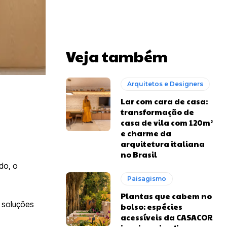
Veja também
Arquitetos e Designers
Lar com cara de casa:
transformação de
casa de vila com 120m²
e charme da
arquitetura italiana
no Brasil
do, o
Paisagismo
Plantas que cabem no
e soluções
bolso: espécies
acessíveis da CASACOR