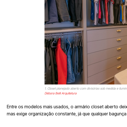
1. Closet planejado aberto com divisórias sob medida e ilumi
Débora Belli Arquitetura
Entre os modelos mais usados, o armário closet aberto dei
mas exige organização constante, já que qualquer bagunça 