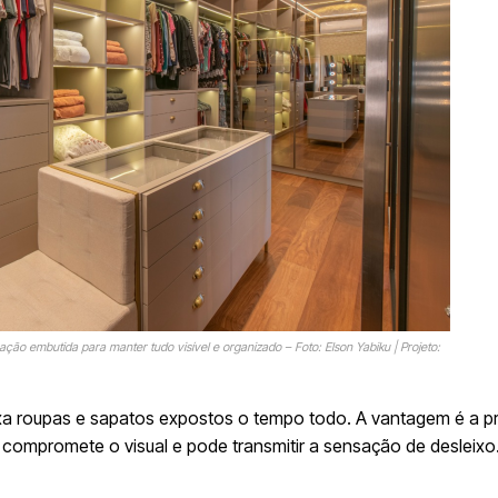
nação embutida para manter tudo visível e organizado – Foto: Elson Yabiku | Projeto:
xa roupas e sapatos expostos o tempo todo. A vantagem é a pr
compromete o visual e pode transmitir a sensação de desleixo