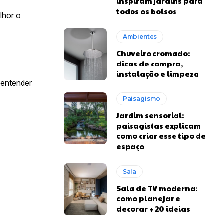
inspiram jardins para
todos os bolsos
lhor o
Ambientes
Chuveiro cromado:
dicas de compra,
instalação e limpeza
 entender
Paisagismo
Jardim sensorial:
paisagistas explicam
como criar esse tipo de
espaço
Sala
Sala de TV moderna:
como planejar e
decorar + 20 ideias