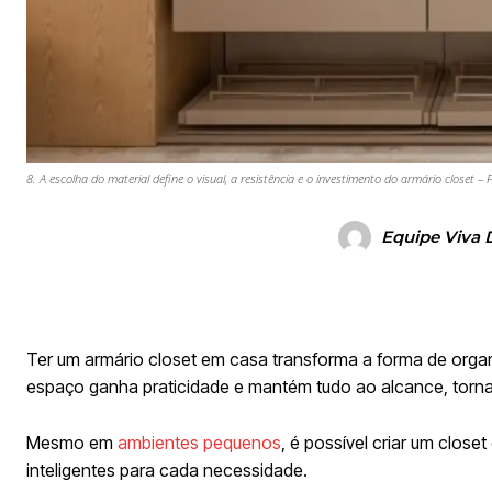
8. A escolha do material define o visual, a resistência e o investimento do armário closet 
Equipe Viva 
Ter um armário closet em casa transforma a forma de orga
espaço ganha praticidade e mantém tudo ao alcance, tornando
Mesmo em
ambientes pequenos
, é possível criar um clos
inteligentes para cada necessidade.