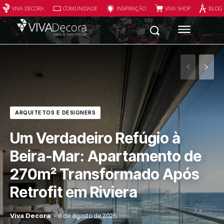
VIVA DECORA
COMUNIDADE
INSPIRAÇÃO
VIVA SHOP
BLOG
ARQUITETOS E DESIGNERS
Um Verdadeiro Refúgio à
Beira-Mar: Apartamento de
270m² Transformado Após
Retrofit em Riviera
Viva Decora
-
8 de agosto de 2026