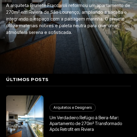
A arquiteta Brunete Fraccaroli reformou um apartamento de
270m² em Riviera de São Lourenço, ampliando a sacada e
integrando o espaço com a paisagem marinha. O projeto
utiliza materiais nobres e paleta neutra para criar uma
atmosfera serena e sofisticada.
ÚLTIMOS POSTS
Arquitetos e Designers
Um Verdadeiro Refúgio à Beira-Mar:
Apartamento de 270m² Transformado
Após Retrofit em Riviera