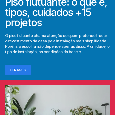
Piso flutuante: o que é,
tipos, cuidados +15
projetos
O piso flutuante chama atenção de quem pretende trocar
o revestimento da casa pela instalação mais simplificada.
Porém, a escolha não depende apenas disso. A umidade, o
tipo de instalação, as condições da base e...
LER MAIS