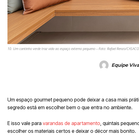
10. Um cantinho verde traz vida ao espaço externo pequeno – Foto: Rafael Renzo/CASACOR 
Equipe Viv
Um espaço gourmet pequeno pode deixar a casa mais prática
segredo está em escolher bem o que entra no ambiente.
E isso vale para
varandas de apartamento
, quintais pequen
escolher os materiais certos e deixar o décor mais bonito.