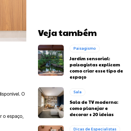
Veja também
Paisagismo
Jardim sensorial:
paisagistas explicam
como criar esse tipo de
espaço
Sala
isponível. O
Sala de TV moderna:
como planejar e
decorar + 20 ideias
ar o espaço,
Dicas de Especialistas