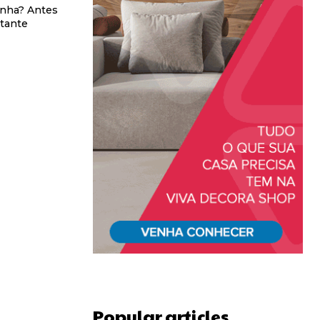
inha? Antes
rtante
Popular articles