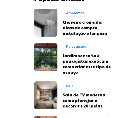
Ambientes
Chuveiro cromado:
dicas de compra,
instalação e limpeza
Paisagismo
Jardim sensorial:
paisagistas explicam
como criar esse tipo de
espaço
Sala
Sala de TV moderna:
como planejar e
decorar + 20 ideias