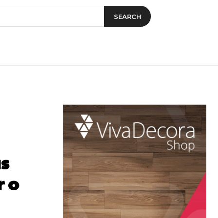
SEARCH
as
 o