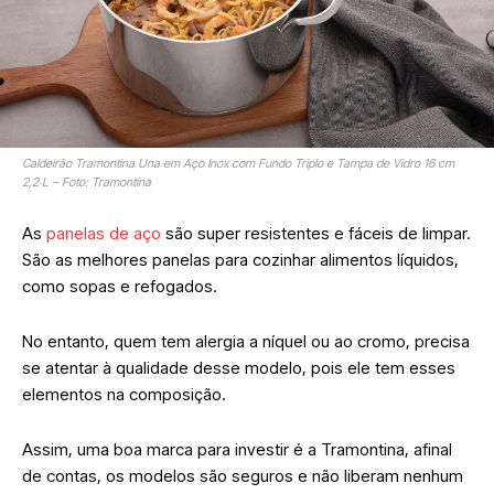
Caldeirão Tramontina Una em Aço Inox com Fundo Triplo e Tampa de Vidro 16 cm
2,2 L – Foto: Tramontina
As
panelas de aço
são super resistentes e fáceis de limpar.
São as melhores panelas para cozinhar alimentos líquidos,
como sopas e refogados.
No entanto, quem tem alergia a níquel ou ao cromo, precisa
se atentar à qualidade desse modelo, pois ele tem esses
elementos na composição.
Assim, uma boa marca para investir é a Tramontina, afinal
de contas, os modelos são seguros e não liberam nenhum