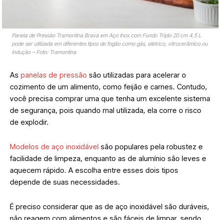
Panela de Pressão Tramontina Brava em Aço Inox com Fundo Triplo 20 cm 4,5 L
pode ser utilizada em diferentes tipos de fogão como gás, elétrico, vitrocerâmico ou
indução – Foto: Tramontina
As
panelas de pressão
são utilizadas para acelerar o
cozimento de um alimento, como feijão e carnes. Contudo,
você precisa comprar uma que tenha um excelente sistema
de segurança, pois quando mal utilizada, ela corre o risco
de explodir.
Modelos de aço inoxidável
são populares pela robustez e
facilidade de limpeza, enquanto as de alumínio são leves e
aquecem rápido. A escolha entre esses dois tipos
depende de suas necessidades.
É preciso considerar que as de aço inoxidável são duráveis,
não reagem com alimentos e são fáceis de limpar, sendo