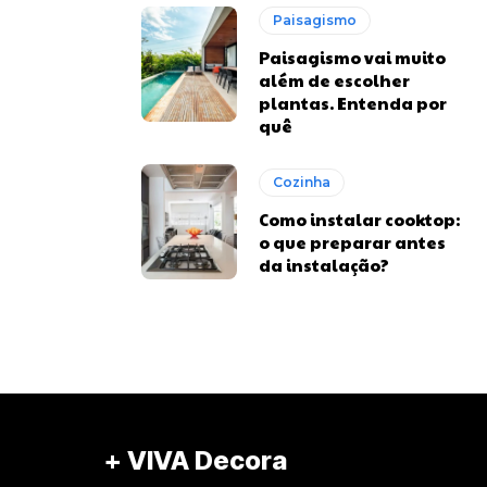
Paisagismo
Paisagismo vai muito
além de escolher
plantas. Entenda por
quê
Cozinha
Como instalar cooktop:
o que preparar antes
da instalação?
+ VIVA Decora