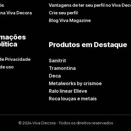
ós
Vantagens de ter seu perfil no Viva Dec
 na Viva Decora
Crie seu perfil
Blog Viva Magazine
rmações
lítica
Produtos em Destaque
 de Privacidade
Sanitrit
de uso
Tramontina
Deca
Metalworks by crismoe
Ralo linear Elleve
Roca louças e metais
© 2024 Viva Decora - Todos os direitos reservados