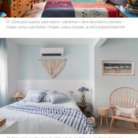
12. Cores para quartos: base neutra + plantinhas + itens decorativos coloridos –
Projeto: Anna Luiza Rothier | Projeto: Juliano Colodeti, do MCA Estúdio/CASACOR