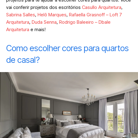
vai conferir projetos dos escritórios
Casullo Arquitetura
,
Sabrina Salles
,
Helô Marques
,
Rafaella Grasnoff – Loft 7
Arquitetura
,
Duda Senna
,
Rodrigo Baleeiro – Dbale
Arquitetura
e mais!
Como escolher cores para quartos
de casal?