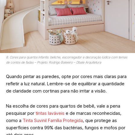
8. Cores para quartos infantis: beliche, escorregador e decoração lúdica com temas
de contos de fadas – Projeto: Rodrigo Baleeiro – Dbale Arquitetura
Quando pintar as paredes, opte por cores mais claras para
refletir a luz natural. Lembre-se de equilibrar a quantidade
de claridade com cortinas para não irritar a visão.
Na escolha de cores para quartos de bebê, vale a pena
pesquisar por
tintas laváveis
e de marcas reconhecidas,
como a
Tinta Suvinil Família Protegida
, que protege as
superfícies contra 99% das bactérias, fungos e mofos por
até dois anos.