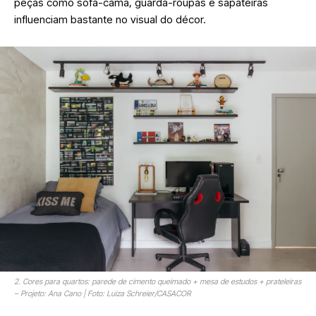
peças como sofá-cama, guarda-roupas e sapateiras
influenciam bastante no visual do décor.
2. Cores para quartos: parede de cimento queimado + mesa de estudos + prateleiras
– Projeto: Ana Cano | Foto: Luiza Schreier/CASACOR