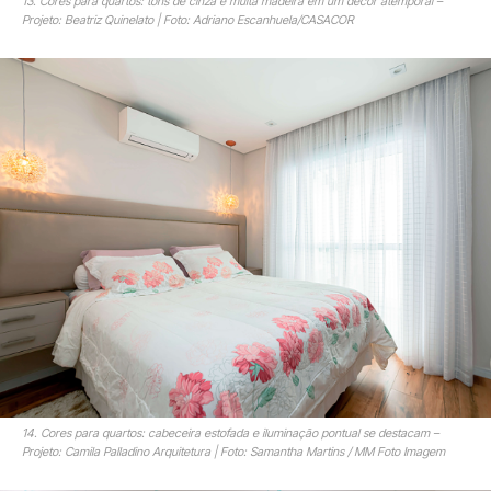
13. Cores para quartos: tons de cinza e muita madeira em um décor atemporal –
Projeto: Beatriz Quinelato | Foto: Adriano Escanhuela/CASACOR
14. Cores para quartos: cabeceira estofada e iluminação pontual se destacam –
Projeto: Camila Palladino Arquitetura | Foto: Samantha Martins / MM Foto Imagem