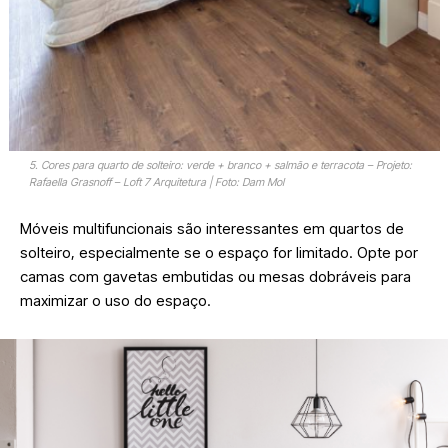
5. Cores para quarto de solteiro: verde + branco + salmão e terracota – Projeto:
Rafaella Grasnoff – Loft 7 Arquitetura | Foto: Dam Mol
Móveis multifuncionais são interessantes em quartos de
solteiro, especialmente se o espaço for limitado. Opte por
camas com gavetas embutidas ou mesas dobráveis para
maximizar o uso do espaço.