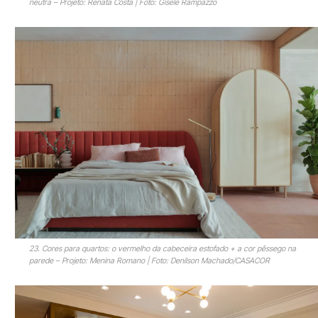
neutra – Projeto: Renata Costa | Foto: Gisele Rampazzo
23. Cores para quartos: o vermelho da cabeceira estofado + a cor pêssego na
parede – Projeto: Menina Romano | Foto: Denilson Machado/CASACOR