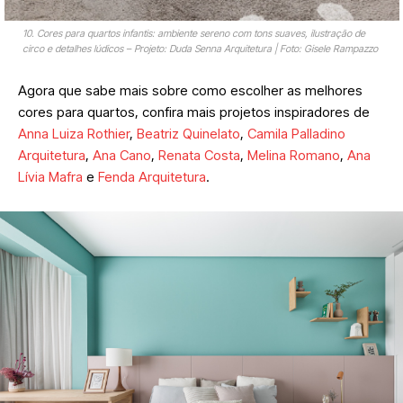
10. Cores para quartos infantis: ambiente sereno com tons suaves, ilustração de
circo e detalhes lúdicos – Projeto: Duda Senna Arquitetura | Foto: Gisele Rampazzo
Agora que sabe mais sobre como escolher as melhores
cores para quartos, confira mais projetos inspiradores de
Anna Luiza Rothier
,
Beatriz Quinelato
,
Camila Palladino
Arquitetura
,
Ana Cano
,
Renata Costa
,
Melina Romano
,
Ana
Lívia Mafra
e
Fenda Arquitetura
.