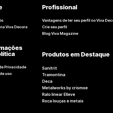
e
Profissional
ós
Vantagens de ter seu perfil no Viva Dec
 na Viva Decora
Crie seu perfil
Blog Viva Magazine
rmações
lítica
Produtos em Destaque
 de Privacidade
Sanitrit
de uso
Tramontina
Deca
Metalworks by crismoe
Ralo linear Elleve
Roca louças e metais