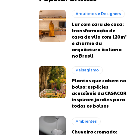
Arquitetos e Designers
Lar com cara de casa:
transformação de
casa de vila com 120m²
e charme da
arquitetura italiana
no Brasil
Paisagismo
Plantas que cabem no
bolso: espécies
acessíveis da CASACOR
inspiram jardins para
todos os bolsos
Ambientes
Chuveiro cromado: