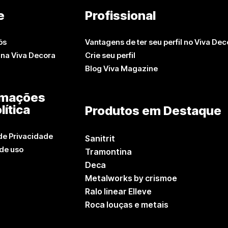
e
Profissional
ós
Vantagens de ter seu perfil no Viva Dec
 na Viva Decora
Crie seu perfil
Blog Viva Magazine
rmações
lítica
Produtos em Destaque
 de Privacidade
Sanitrit
de uso
Tramontina
Deca
Metalworks by crismoe
Ralo linear Elleve
Roca louças e metais