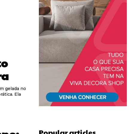
to
ra
m gelada no
ática. Ela
Popular articles