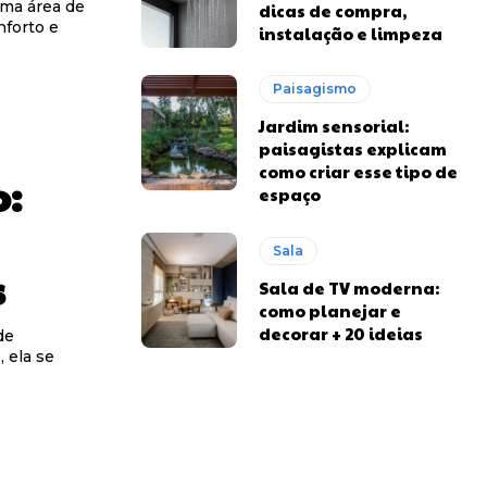
uma área de
dicas de compra,
nforto e
instalação e limpeza
Paisagismo
Jardim sensorial:
paisagistas explicam
como criar esse tipo de
o:
espaço
Sala
s
Sala de TV moderna:
como planejar e
decorar + 20 ideias
de
 ela se