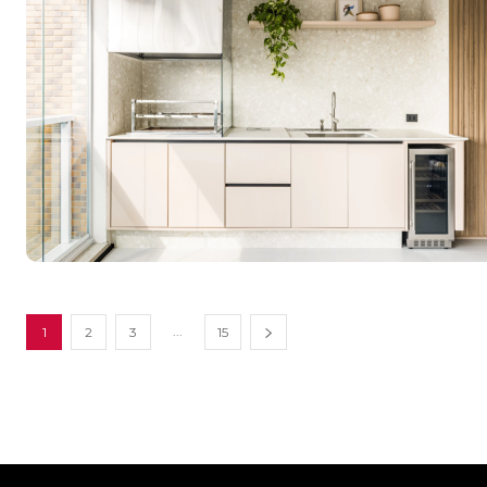
...
1
2
3
15