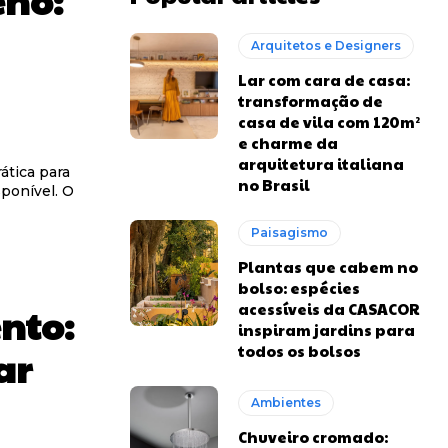
eno:
Arquitetos e Designers
Lar com cara de casa:
transformação de
casa de vila com 120m²
e charme da
arquitetura italiana
ática para
no Brasil
sponível. O
Paisagismo
Plantas que cabem no
bolso: espécies
acessíveis da CASACOR
nto:
inspiram jardins para
todos os bolsos
ar
Ambientes
Chuveiro cromado: