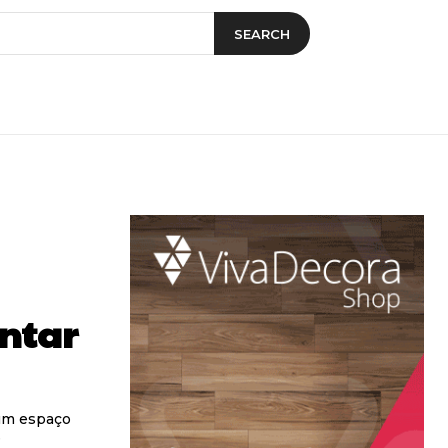
SEARCH
ntar
 um espaço
e