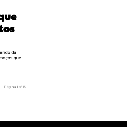
 que
tos
erido da
lmoços que
Página 1 of 15