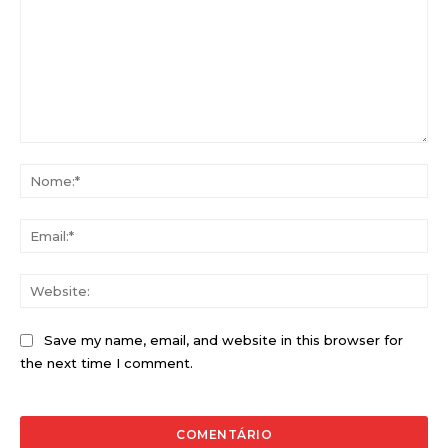
Comentário:
No
Ema
Web
Save my name, email, and website in this browser for
the next time I comment.