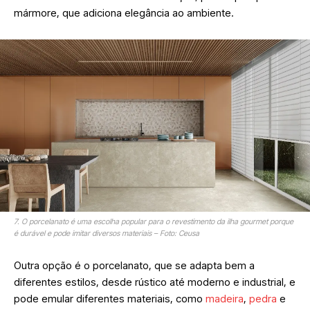
mármore, que adiciona elegância ao ambiente.
7. O porcelanato é uma escolha popular para o revestimento da ilha gourmet porque
é durável e pode imitar diversos materiais – Foto: Ceusa
Outra opção é o porcelanato, que se adapta bem a
diferentes estilos, desde rústico até moderno e industrial, e
pode emular diferentes materiais, como
madeira
,
pedra
e