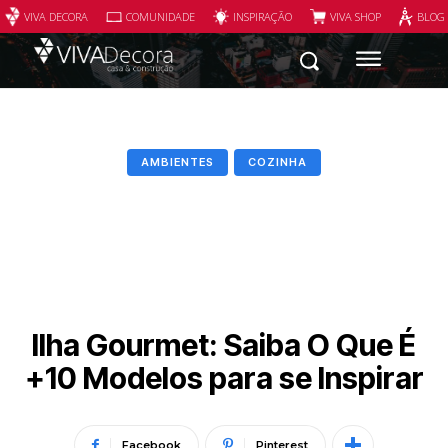
VIVA DECORA
COMUNIDADE
INSPIRAÇÃO
VIVA SHOP
BLOG
AMBIENTES
COZINHA
Ilha Gourmet: Saiba O Que É
+10 Modelos para se Inspirar
Facebook
Pinterest