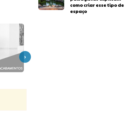
como criar esse tipo de
espaço
›