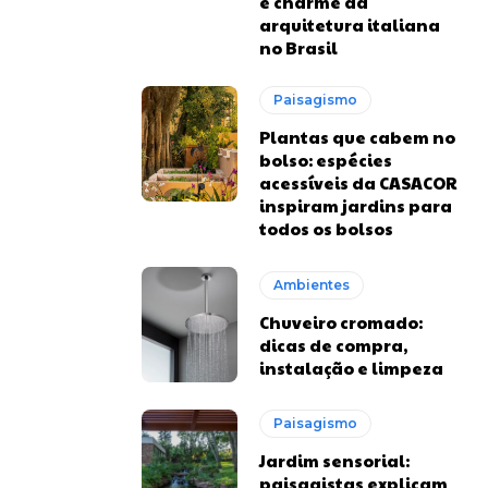
e charme da
arquitetura italiana
no Brasil
Paisagismo
Plantas que cabem no
bolso: espécies
acessíveis da CASACOR
inspiram jardins para
todos os bolsos
Ambientes
Chuveiro cromado:
dicas de compra,
instalação e limpeza
Paisagismo
Jardim sensorial:
paisagistas explicam