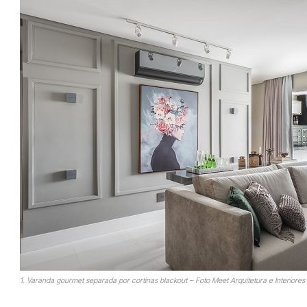
1. Varanda gourmet separada por cortinas blackout – Foto Meet Arquitetura e Interiores