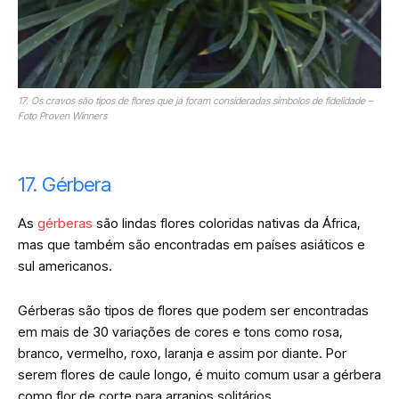
17. Os cravos são tipos de flores que já foram consideradas símbolos de fidelidade –
Foto Proven Winners
17. Gérbera
As
gérberas
são lindas flores coloridas nativas da África,
mas que também são encontradas em países asiáticos e
sul americanos.
Gérberas são tipos de flores que podem ser encontradas
em mais de 30 variações de cores e tons como rosa,
branco, vermelho, roxo, laranja e assim por diante. Por
serem flores de caule longo, é muito comum usar a gérbera
como flor de corte para arranjos solitários.