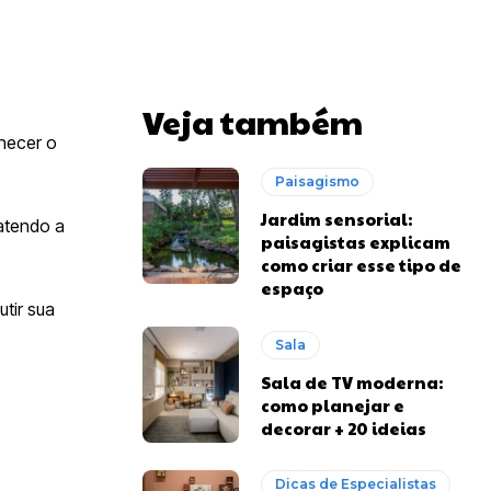
Veja também
nhecer o
Paisagismo
Jardim sensorial:
batendo a
paisagistas explicam
como criar esse tipo de
espaço
tir sua
Sala
Sala de TV moderna:
como planejar e
decorar + 20 ideias
Dicas de Especialistas