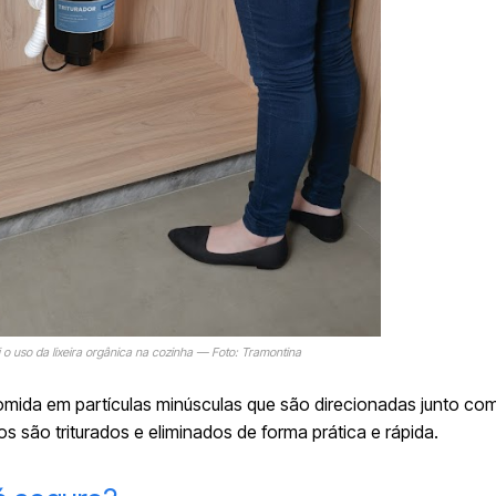
i o uso da lixeira orgânica na cozinha — Foto: Tramontina
comida em partículas minúsculas que são direcionadas junto co
 são triturados e eliminados de forma prática e rápida.