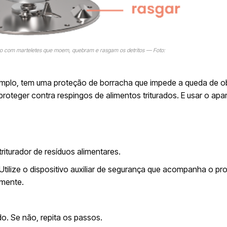
ito com marteletes que moem, quebram e rasgam os detritos — Foto:
emplo, tem uma proteção de borracha que impede a queda de o
 proteger contra respingos de alimentos triturados.
E usar o apa
riturador de resíduos alimentares.
Utilize o dispositivo auxiliar de segurança que acompanha o pr
lmente.
ado. Se não, repita os passos.