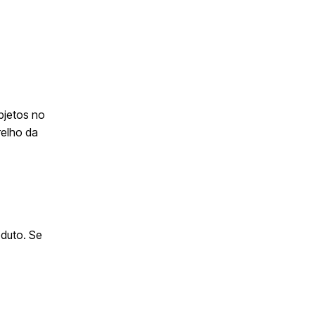
bjetos
no
relho da
oduto. Se