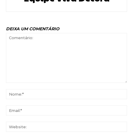
DEIXA UM COMENTÁRIO
Comentário:
No
Ema
Web