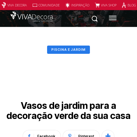
VIVA DECORA
COMUNIDADE
INSPIRAÇÃO
VIVA SHOP
BLOG
PISCINA E JARDIM
Vasos de jardim para a
decoração verde da sua casa
Facebook
Pinterest