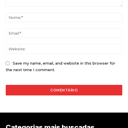
Comentário:
No
Ema
Web
Save my name, email, and website in this browser for
the next time I comment.
Categorias mais buscadas