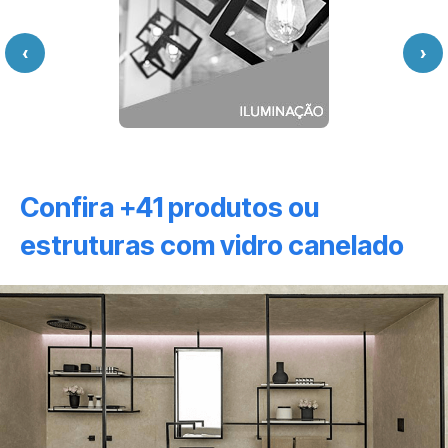
‹
›
Confira +41 produtos ou
estruturas com vidro canelado