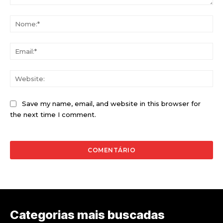
Comentário:
No
Ema
Web
Save my name, email, and website in this browser for
the next time I comment.
Categorias mais buscadas