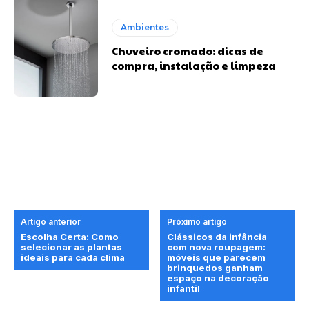
Ambientes
Chuveiro cromado: dicas de
compra, instalação e limpeza
Artigo anterior
Próximo artigo
Escolha Certa: Como
Clássicos da infância
selecionar as plantas
com nova roupagem:
ideais para cada clima
móveis que parecem
brinquedos ganham
espaço na decoração
infantil