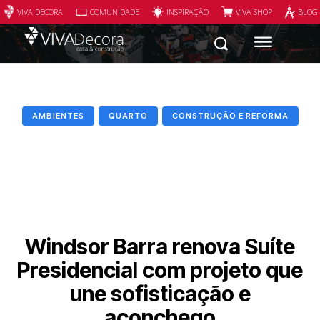
VIVA DECORA
COMUNIDADE
INSPIRAÇÃO
VIVA SHOP
BLOG
AMBIENTES
QUARTO
CONSTRUÇÃO E REFORMA
Windsor Barra renova Suíte
Presidencial com projeto que
une sofisticação e
aconchego