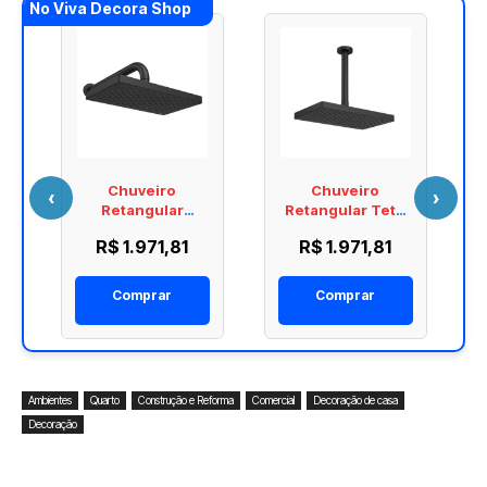
No Viva Decora Shop
Chuveiro
Chuveiro
‹
›
e
Retangular
Retangular Teto
o
Parede Deca Flex
Deca Flex Max
R$ 1.971,81
R$ 1.971,81
D
Max Black Matte
Black Matte
2086.BL.STD.MT
2086.BL.TET.MT
Comprar
Comprar
Ambientes
Quarto
Construção e Reforma
Comercial
Decoração de casa
Decoração