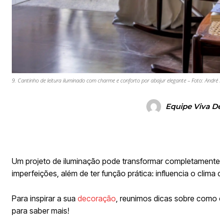
9. Cantinho de leitura iluminado com charme e conforto por abajur elegante – Foto: André 
Equipe Viva D
Um projeto de iluminação pode transformar completamente 
imperfeições, além de ter função prática: influencia o clima 
Para inspirar a sua
decoração
, reunimos dicas sobre como
para saber mais!