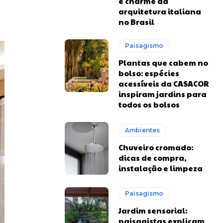
e charme da
arquitetura italiana
no Brasil
Paisagismo
Plantas que cabem no
bolso: espécies
acessíveis da CASACOR
inspiram jardins para
todos os bolsos
Ambientes
Chuveiro cromado:
dicas de compra,
instalação e limpeza
Paisagismo
Jardim sensorial:
paisagistas explicam