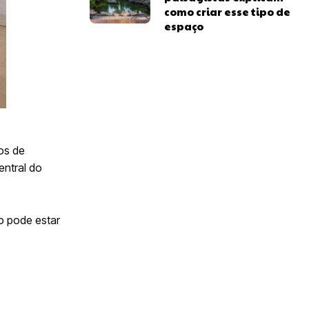
como criar esse tipo de
espaço
os de
entral do
o pode estar