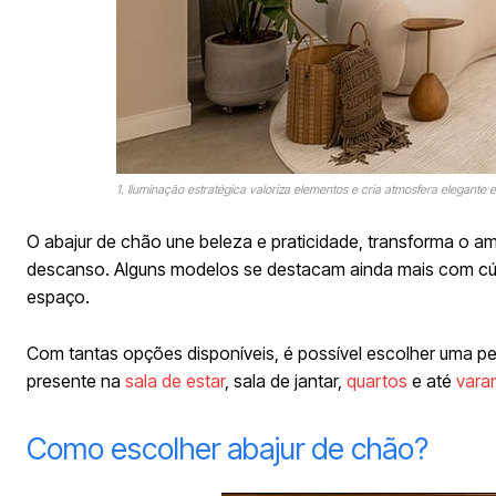
1. Iluminação estratégica valoriza elementos e cria atmosfera elegante e
O abajur de chão une beleza e praticidade, transforma o 
descanso. Alguns modelos se destacam ainda mais com cúpu
espaço.
Com tantas opções disponíveis, é possível escolher uma pe
presente na
sala de estar
, sala de jantar,
quartos
e até
vara
Como escolher abajur de chão?