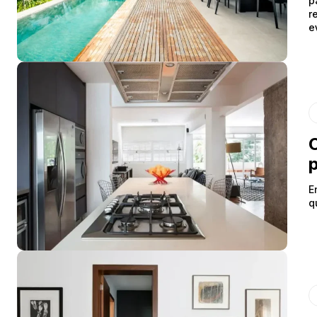
p
r
e
C
p
E
q