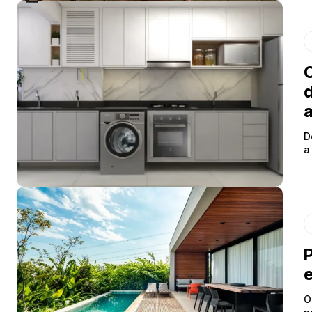
C
d
D
a
P
e
O