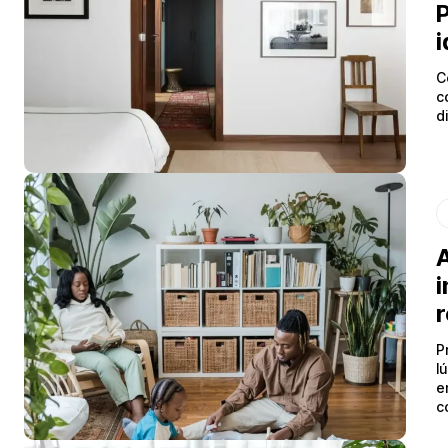
P
i
C
c
d
A
i
r
P
l
e
c