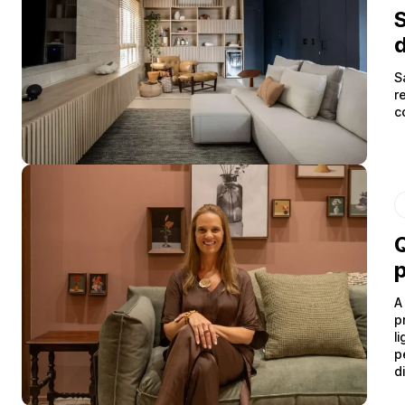
S
d
S
r
c
Q
p
A
p
l
p
d