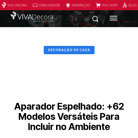
VIVA DECORA
COMUNIDADE
INSPIRAÇÃO
VIVA SHOP
BLOG
DECORAÇÃO DE CASA
Aparador Espelhado: +62
Modelos Versáteis Para
Incluir no Ambiente