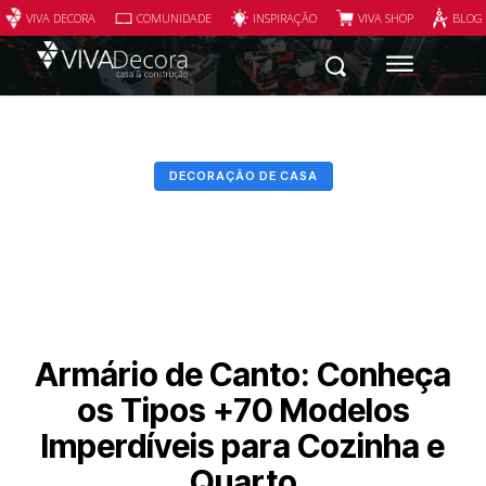
VIVA DECORA
COMUNIDADE
INSPIRAÇÃO
VIVA SHOP
BLOG
DECORAÇÃO DE CASA
Armário de Canto: Conheça
os Tipos +70 Modelos
Imperdíveis para Cozinha e
Quarto