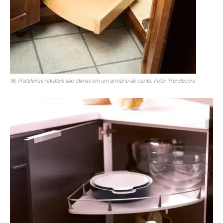
16. Prateleiras retráteis são ótimas em um armário de canto. Foto: Trendecora