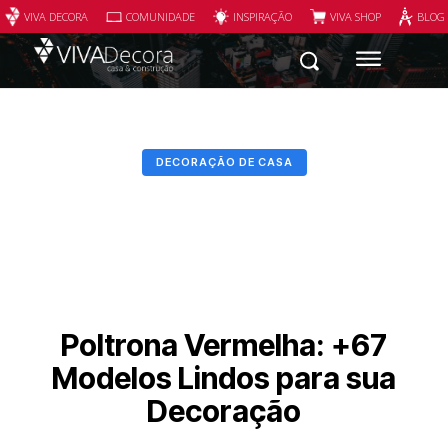
VIVA DECORA
COMUNIDADE
INSPIRAÇÃO
VIVA SHOP
BLOG
DECORAÇÃO DE CASA
Poltrona Vermelha: +67
Modelos Lindos para sua
Decoração