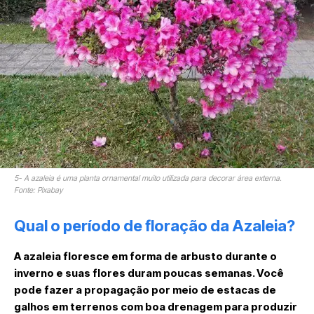
5- A azaleia é uma planta ornamental muito utilizada para decorar área externa.
Fonte: Pixabay
Qual o período de floração da Azaleia?
A azaleia floresce em forma de arbusto durante o
inverno e suas flores duram poucas semanas. Você
pode fazer a propagação por meio de estacas de
galhos em terrenos com boa drenagem para produzir