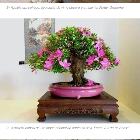
8- Azaleia em cahepot tipo cesta de vime decora o ambiente. Fonte: Greenme
9- A azaleia bonsai dá um toque oriental ao canto da sala. Fonte: A Arte do Bonsai