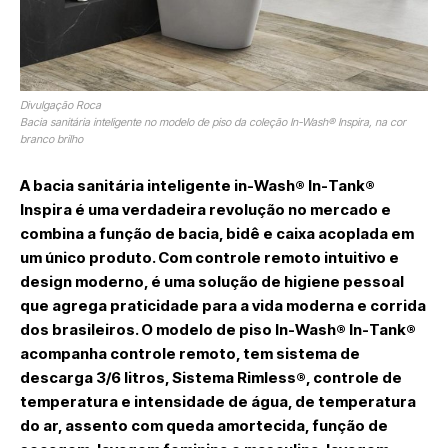
Divulgação Roca
Bacia sanitária inteligente no modelo de piso da coleção In-Wash® Inspira, na cor
branco brilho
A bacia sanitária inteligente in-Wash® In-Tank®
Inspira
é uma verdadeira revolução no mercado e
combina a função de bacia, bidê e caixa acoplada em
um único produto. Com controle remoto intuitivo e
design moderno, é uma solução de higiene pessoal
que agrega praticidade para a vida moderna e corrida
dos brasileiros. O modelo de piso In-Wash® In-Tank®
acompanha controle remoto, tem sistema de
descarga 3/6 litros, Sistema Rimless®, controle de
temperatura e intensidade de água, de temperatura
do ar, assento com queda amortecida, função de