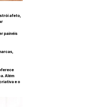
trói afeto,
ar
er painéis
marcas,
 oferece
ca. Além
criativa e o