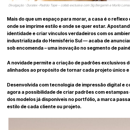
Divulgação : Duratex -Padrão Tape – collab exclusiva com Sig Bergamin e Murilo Loma
Mais do que um espaço para morar, a casa é o reflexo
onde se imprime estilo e onde se quer estar. Aposta
identidade e criar vínculos verdadeiros com os ambie
industrializada do Hemisfério Sul — acaba de anuncia
sob encomenda
– uma inovação no segmento de painé
A novidade permite a criação de padrões exclusivos 
alinhados ao propósito de tornar cada projeto único e 
Desenvolvida com tecnologia de impressão digital e 
agora a possibilidade de criar padrões com estampas o
dos modelos já disponíveis no portfólio, a marca pas
estilo de cada cliente ou projeto.