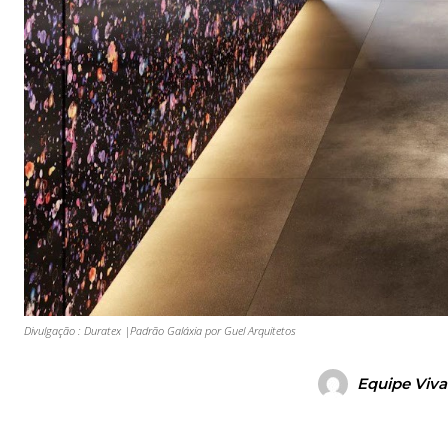
Divulgação : Duratex |Padrão Galáxia por Guel Arquitetos
Equipe Viva