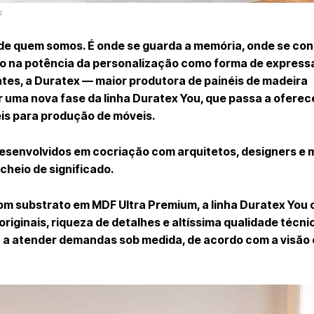
s
 de quem somos. É onde se guarda a memória, onde se cons
ndo na potência da personalização como forma de express
ntes, a
Duratex
— maior produtora de painéis de madeira
r uma nova fase da linha
Duratex You
, que passa a oferec
is para produção de móveis.
desenvolvidos em cocriação com arquitetos, designers e 
cheio de significado.
com substrato em MDF Ultra Premium, a linha Duratex You
riginais, riqueza de detalhes e altíssima qualidade técni
sa a atender demandas
sob medida
, de acordo com a visão 