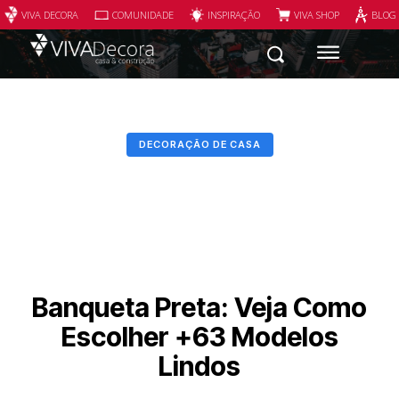
VIVA DECORA
COMUNIDADE
INSPIRAÇÃO
VIVA SHOP
BLOG
DECORAÇÃO DE CASA
Banqueta Preta: Veja Como
Escolher +63 Modelos
Lindos