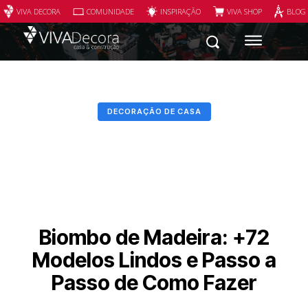
VIVA DECORA
COMUNIDADE
INSPIRAÇÃO
VIVA SHOP
BLOG
DECORAÇÃO DE CASA
Biombo de Madeira: +72
Modelos Lindos e Passo a
Passo de Como Fazer