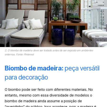
2. O biombo de madeira deve ser tratado antes de ser exposto em ambientes
externos. Fonte: Pinterest
Biombo de madeira:
peça versátil
para decoração
O biombo pode ser feito com diferentes materiais. No
entanto, mesmo com essa diversidade de modelos o
biombo de madeira ainda assume a posição de
“queridinho” do público. Isso acontece, pois a madeira é