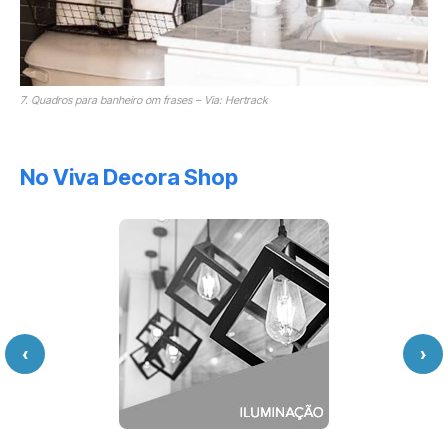
7. Quadros para banheiro om frases – Via: Hertrack
No Viva Decora Shop
‹
›