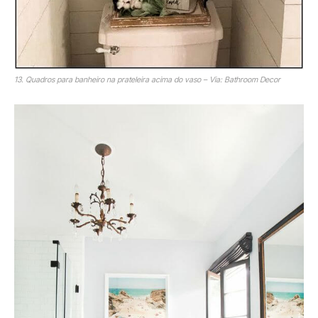
13. Quadros para banheiro na prateleira acima do vaso – Via: Bathroom Decor