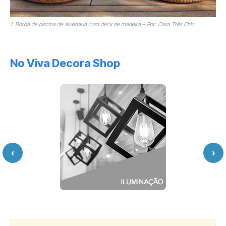
1. Borda de piscina de alvenaria com deck de madeira – Por: Casa Três Chic
No Viva Decora Shop
‹
›