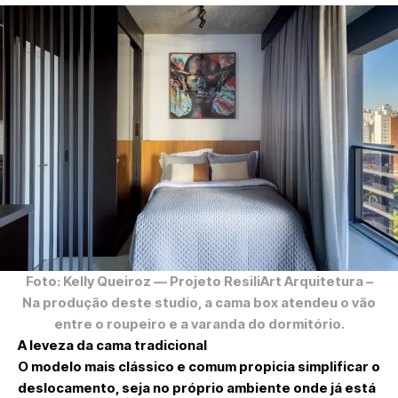
Foto: Kelly Queiroz
— Projeto ResiliArt Arquitetura –
Na produção deste studio, a cama box atendeu o vão
entre o roupeiro e a varanda do dormitório.
A leveza da cama tradicional
O modelo mais clássico e comum propicia simplificar o
deslocamento, seja no próprio ambiente onde já está