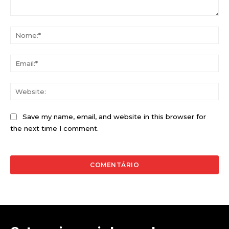
Comentário:
No
Ema
Web
Save my name, email, and website in this browser for
the next time I comment.