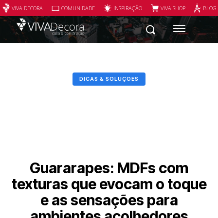
VIVA DECORA
COMUNIDADE
INSPIRAÇÃO
VIVA SHOP
BLOG
DICAS & SOLUÇOES
Guararapes: MDFs com
texturas que evocam o toque
e as sensações para
ambientes acolhedores